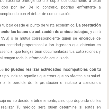
ebe hacerse entregando una copia del documento a cada
idos por ley. De lo contrario, podrías enfrentarte a
ncumpliendo con el deber de comunicación.
 tu baja desde el punto de vista económico.
La prestación
rando las bases de cotización de ambos trabajos
, y será
 (INSS) o la mutua correspondiente quien se encargue de
una cantidad proporcional a los ingresos que obtenías en
 esencial que tengas bien documentadas tus cotizaciones y
 tengan toda la información actualizada.
que
no puedes realizar actividades incompatibles con tu
r tipo, incluso aquellos que creas que no afectan a tu salud.
te a la pérdida de la prestación e incluso a sanciones
baja no se decide arbitrariamente, sino que depende de las
realizar. Tu médico será quien determine si estás en