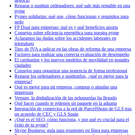
negocio
Reparar o sustituir ordenadores: qué sale más rentable en una
pyme
Pymes solidarias: qué son, cómo funcionan y requisitos para
serlo
FP Dual para empresas: qué es y qué beneficios aporta
Consejos sobre eficiencia energética para nuestra pyme
Aclaramos las dudas sobre los accidentes laborales en
teletrabajo
Tipo de IVA a aplicar en las obras de reforma de una empresa
Factores para realizar una correcta evaluación de desempeño
El carsharing y los nuevos modelos de movilidad en grandes
ciudades
Consejos para organizar una ponencia de forma profesional
Reparar los ordenadores o sustituirlos, ¿qué es mejor para la
empresa?
Qué es mejor para mi empresa, comprar o alquilar una
impresora
Versum, la digitalización de las peluquerías ha llegado
Qué hacer cuando te retienen un paquete en la aduana
Integración de comercios a la red de ParcelShops de GLS tras
un acuerdo de CEC y GLS Spain
¿Qué es el SEO, cómo funciona, y por qué es crucial para el
éxito de tu pyme?
Skype Business: guía para reuniones en línea para empresas