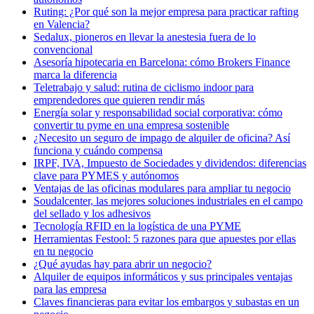
Ruting: ¿Por qué son la mejor empresa para practicar rafting
en Valencia?
Sedalux, pioneros en llevar la anestesia fuera de lo
convencional
Asesoría hipotecaria en Barcelona: cómo Brokers Finance
marca la diferencia
Teletrabajo y salud: rutina de ciclismo indoor para
emprendedores que quieren rendir más
Energía solar y responsabilidad social corporativa: cómo
convertir tu pyme en una empresa sostenible
¿Necesito un seguro de impago de alquiler de oficina? Así
funciona y cuándo compensa
IRPF, IVA, Impuesto de Sociedades y dividendos: diferencias
clave para PYMES y autónomos
Ventajas de las oficinas modulares para ampliar tu negocio
Soudalcenter, las mejores soluciones industriales en el campo
del sellado y los adhesivos
Tecnología RFID en la logística de una PYME
Herramientas Festool: 5 razones para que apuestes por ellas
en tu negocio
¿Qué ayudas hay para abrir un negocio?
Alquiler de equipos informáticos y sus principales ventajas
para las empresa
Claves financieras para evitar los embargos y subastas en un