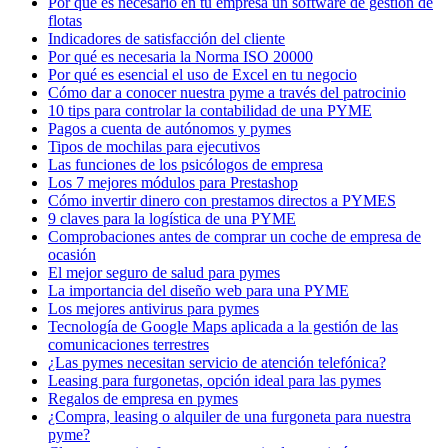
Por qué es necesario en tu empresa un software de gestión de
flotas
Indicadores de satisfacción del cliente
Por qué es necesaria la Norma ISO 20000
Por qué es esencial el uso de Excel en tu negocio
Cómo dar a conocer nuestra pyme a través del patrocinio
10 tips para controlar la contabilidad de una PYME
Pagos a cuenta de autónomos y pymes
Tipos de mochilas para ejecutivos
​Las funciones de los psicólogos de empresa
Los 7 mejores módulos para Prestashop
Cómo invertir dinero con prestamos directos a PYMES
9 claves para la logística de una PYME
Comprobaciones antes de comprar un coche de empresa de
ocasión
El mejor seguro de salud para pymes
La importancia del diseño web para una PYME
Los mejores antivirus para pymes
Tecnología de Google Maps aplicada a la gestión de las
comunicaciones terrestres
¿Las pymes necesitan servicio de atención telefónica?
Leasing para furgonetas, opción ideal para las pymes
Regalos de empresa en pymes
¿Compra, leasing o alquiler de una furgoneta para nuestra
pyme?