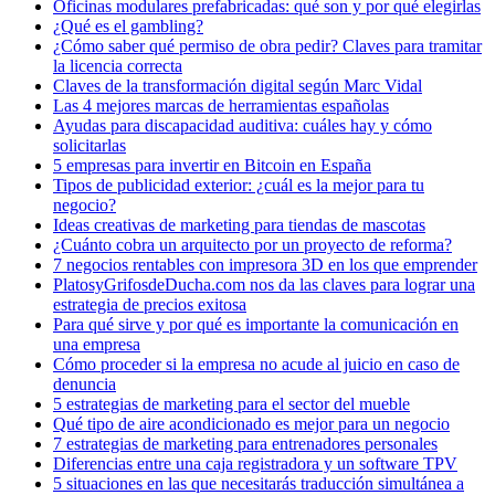
Oficinas modulares prefabricadas: qué son y por qué elegirlas
¿Qué es el gambling?
¿Cómo saber qué permiso de obra pedir? Claves para tramitar
la licencia correcta
Claves de la transformación digital según Marc Vidal
Las 4 mejores marcas de herramientas españolas
Ayudas para discapacidad auditiva: cuáles hay y cómo
solicitarlas
5 empresas para invertir en Bitcoin en España
Tipos de publicidad exterior: ¿cuál es la mejor para tu
negocio?
Ideas creativas de marketing para tiendas de mascotas
¿Cuánto cobra un arquitecto por un proyecto de reforma?
7 negocios rentables con impresora 3D en los que emprender
PlatosyGrifosdeDucha.com nos da las claves para lograr una
estrategia de precios exitosa
Para qué sirve y por qué es importante la comunicación en
una empresa
Cómo proceder si la empresa no acude al juicio en caso de
denuncia
5 estrategias de marketing para el sector del mueble
Qué tipo de aire acondicionado es mejor para un negocio
7 estrategias de marketing para entrenadores personales
Diferencias entre una caja registradora y un software TPV
5 situaciones en las que necesitarás traducción simultánea a