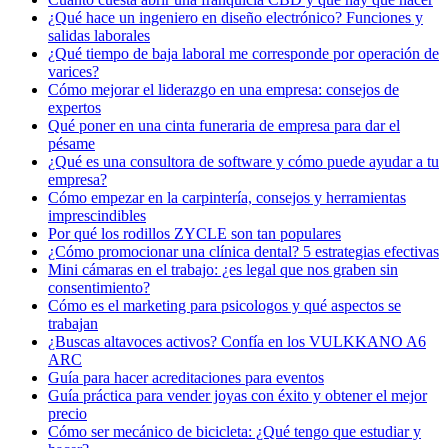
¿Qué hace un ingeniero en diseño electrónico? Funciones y
salidas laborales
¿Qué tiempo de baja laboral me corresponde por operación de
varices?
Cómo mejorar el liderazgo en una empresa: consejos de
expertos
Qué poner en una cinta funeraria de empresa para dar el
pésame
¿Qué es una consultora de software y cómo puede ayudar a tu
empresa?
Cómo empezar en la carpintería, consejos y herramientas
imprescindibles
Por qué los rodillos ZYCLE son tan populares
¿Cómo promocionar una clínica dental? 5 estrategias efectivas
Mini cámaras en el trabajo: ¿es legal que nos graben sin
consentimiento?
Cómo es el marketing para psicologos​ y qué aspectos se
trabajan
¿Buscas altavoces activos? Confía en los VULKKANO A6
ARC
Guía para hacer acreditaciones para eventos
Guía práctica para vender joyas con éxito y obtener el mejor
precio
Cómo ser mecánico de bicicleta: ¿Qué tengo que estudiar y