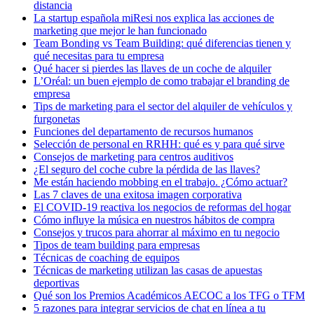
distancia
La startup española miResi nos explica las acciones de
marketing que mejor le han funcionado
Team Bonding vs Team Building: qué diferencias tienen y
qué necesitas para tu empresa
Qué hacer si pierdes las llaves de un coche de alquiler
L’Oréal: un buen ejemplo de como trabajar el branding de
empresa
Tips de marketing para el sector del alquiler de vehículos y
furgonetas
Funciones del departamento de recursos humanos
Selección de personal en RRHH: qué es y para qué sirve
Consejos de marketing para centros auditivos
¿El seguro del coche cubre la pérdida de las llaves?
Me están haciendo mobbing en el trabajo. ¿Cómo actuar?
Las 7 claves de una exitosa imagen corporativa
El COVID-19 reactiva los negocios de reformas del hogar
Cómo influye la música en nuestros hábitos de compra
Consejos y trucos para ahorrar al máximo en tu negocio
Tipos de team building para empresas
Técnicas de coaching de equipos
Técnicas de marketing utilizan las casas de apuestas
deportivas
Qué son los Premios Académicos AECOC a los TFG o TFM
5 razones para integrar servicios de chat en línea a tu