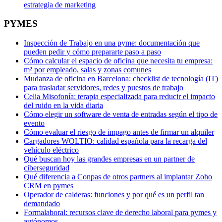
estrategia de marketing
PYMES
Inspección de Trabajo en una pyme: documentación que
pueden pedir y cómo prepararte paso a paso
Cómo calcular el espacio de oficina que necesita tu empresa:
m² por empleado, salas y zonas comunes
Mudanza de oficina en Barcelona: checklist de tecnología (IT)
para trasladar servidores, redes y puestos de trabajo
Celia Misofonía: terapia especializada para reducir el impacto
del ruido en la vida diaria
Cómo elegir un software de venta de entradas según el tipo de
evento
Cómo evaluar el riesgo de impago antes de firmar un alquiler
Cargadores WOLTIO: calidad española para la recarga del
vehículo eléctrico
Qué buscan hoy las grandes empresas en un partner de
ciberseguridad
Qué diferencia a Conpas de otros partners al implantar Zoho
CRM en pymes
Operador de calderas: funciones y por qué es un perfil tan
demandado
Formalaboral: recursos clave de derecho laboral para pymes y
autónomos