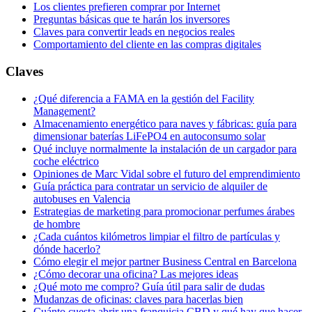
Los clientes prefieren comprar por Internet
Preguntas básicas que te harán los inversores
Claves para convertir leads en negocios reales
Comportamiento del cliente en las compras digitales
Claves
¿Qué diferencia a FAMA en la gestión del Facility
Management?
Almacenamiento energético para naves y fábricas: guía para
dimensionar baterías LiFePO4 en autoconsumo solar
Qué incluye normalmente la instalación de un cargador para
coche eléctrico
Opiniones de Marc Vidal sobre el futuro del emprendimiento
Guía práctica para contratar un servicio de alquiler de
autobuses en Valencia
Estrategias de marketing para promocionar perfumes árabes
de hombre
¿Cada cuántos kilómetros limpiar el filtro de partículas y
dónde hacerlo?
Cómo elegir el mejor partner Business Central en Barcelona
¿Cómo decorar una oficina? Las mejores ideas
¿Qué moto me compro? Guía útil para salir de dudas
Mudanzas de oficinas: claves para hacerlas bien
Cuánto cuesta abrir una franquicia CBD y qué hay que hacer