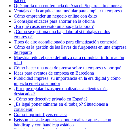
hacer?
Qué aporta una conferencia de Araceli Segarra a tu empresa
Ventajas de la arquitectura modular para ampliar tu empresa
Cómo emprender un negocio online con éxito
5 consejos eficaces para ahorrar en la oficina
¿En qué casos necesito un abogado laboral?
¿Cómo se gestiona una baja laboral si trabajas en dos
empresas?
Tipos de aire acondicionado para climatización comercial
Cómo es la gestión de las llaves de furgonetas en una empresa
de reparto
Maestría reiki: el paso definitivo para completar tu formación
reiki
Cómo hacer una nota de prensa sobre tu empresa y por qué
Ideas para eventos de empresa en Barcelona
Publicidad impresa: su importancia en la era digital y cómo
impacta en el consumidor
¿Por qué regalar tazas personalizadas a clientes más
destacados?
¿Cómo ser detective privado en España?
¿Es legal poner cámaras en el trabajo? Situaciones a
considerar
Cómo imprimir flyers en casa
Betsson, casa de apuestas donde realizar apuestas con
hándicap y con hándicap asiático