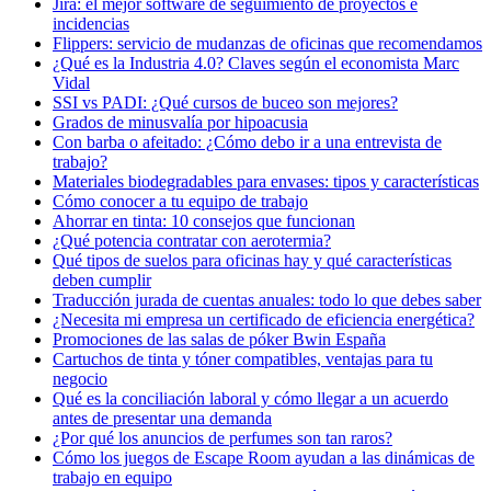
Jira: el mejor software de seguimiento de proyectos e
incidencias
Flippers: servicio de mudanzas de oficinas que recomendamos
¿Qué es la Industria 4.0? Claves según el economista Marc
Vidal
SSI vs PADI: ¿Qué cursos de buceo son mejores?
Grados de minusvalía por hipoacusia
Con barba o afeitado: ¿Cómo debo ir a una entrevista de
trabajo?
Materiales biodegradables para envases: tipos y características
Cómo conocer a tu equipo de trabajo
Ahorrar en tinta: 10 consejos que funcionan
¿Qué potencia contratar con aerotermia?
Qué tipos de suelos para oficinas hay y qué características
deben cumplir
Traducción jurada de cuentas anuales: todo lo que debes saber
¿Necesita mi empresa un certificado de eficiencia energética?
Promociones de las salas de póker Bwin España
Cartuchos de tinta y tóner compatibles, ventajas para tu
negocio
Qué es la conciliación laboral y cómo llegar a un acuerdo
antes de presentar una demanda
¿Por qué los anuncios de perfumes son tan raros?
Cómo los juegos de Escape Room ayudan a las dinámicas de
trabajo en equipo