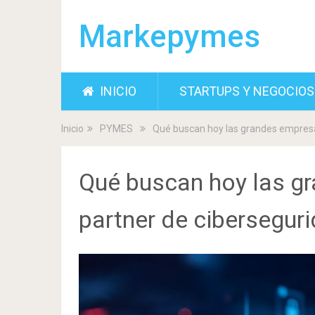
Markepymes
INICIO
STARTUPS Y NEGOCIOS
Inicio
PYMES
Qué buscan hoy las grandes empresa
Qué buscan hoy las g
partner de cibersegur