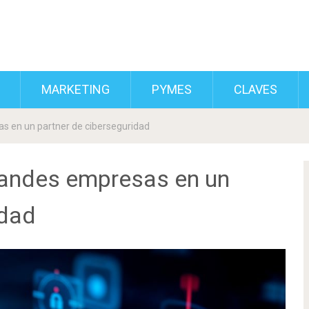
MARKETING
PYMES
CLAVES
s en un partner de ciberseguridad
randes empresas en un
idad